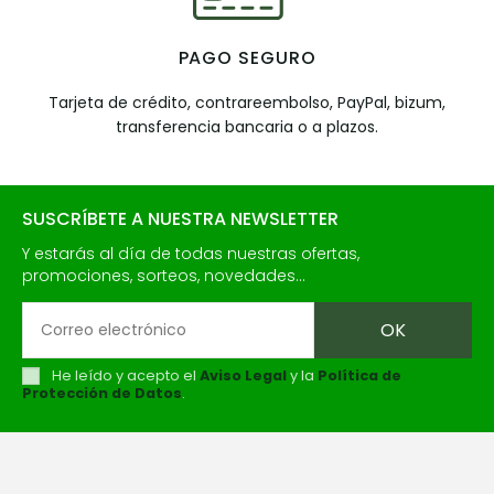
PAGO SEGURO
Tarjeta de crédito, contrareembolso, PayPal, bizum,
transferencia bancaria o a plazos.
SUSCRÍBETE A NUESTRA NEWSLETTER
Y estarás al día de todas nuestras ofertas,
promociones, sorteos, novedades...
He leído y acepto el
Aviso Legal
y la
Política de
Protección de Datos
.