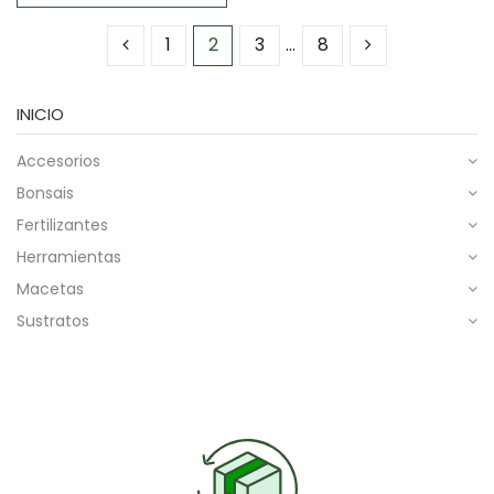
1
2
3
…
8
INICIO
accesorios
bonsais
fertilizantes
herramientas
macetas
sustratos