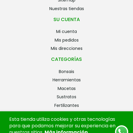
sitemap
nuestras tiendas
SU CUENTA
mi cuenta
mis pedidos
mis direcciones
CATEGORÍAS
bonsais
herramientas
macetas
sustratos
fertilizantes
riego
Esta tienda utiliza cookies y otras tecnologías
alambres
para que podamos mejorar su experiencia en
ofertas
nuestros sitios.
Más información
.