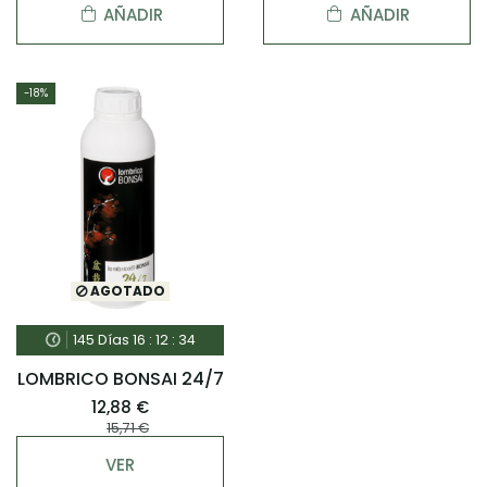
AÑADIR
AÑADIR
-18%
AGOTADO
145
Días
16
:
12
:
33
LOMBRICO BONSAI 24/7
12,88 €
15,71 €
VER