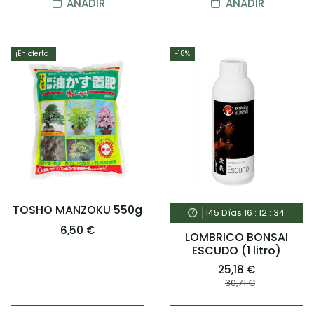
AÑADIR
AÑADIR
¡En oferta!
-18%
TOSHO MANZOKU 550g
145
Días
16
:
12
:
33
6,50 €
LOMBRICO BONSAI
ESCUDO (1 litro)
25,18 €
30,71 €