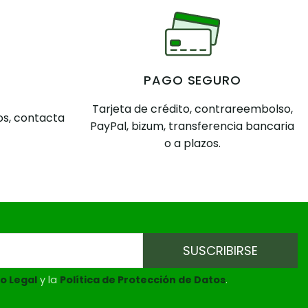
PAGO SEGURO
Tarjeta de crédito, contrareembolso,
s, contacta
PayPal, bizum, transferencia bancaria
o a plazos.
o Legal
y la
Política de Protección de Datos
.