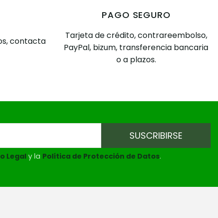
PAGO SEGURO
Tarjeta de crédito, contrareembolso,
s, contacta
PayPal, bizum, transferencia bancaria
o a plazos.
o Legal
y la
Política de Protección de Datos
.