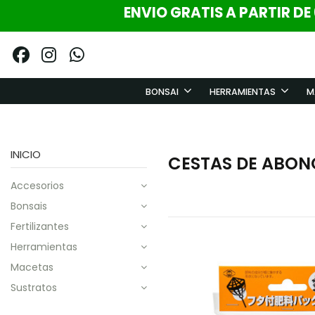
ENVIO GRATIS A PARTIR DE
BONSAI
HERRAMIENTAS
M
INICIO
CESTAS DE ABON
accesorios
bonsais
fertilizantes
herramientas
macetas
sustratos