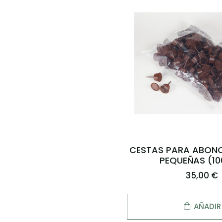
CESTAS PARA ABON
PEQUEÑAS (10
35,00 €
AÑADIR