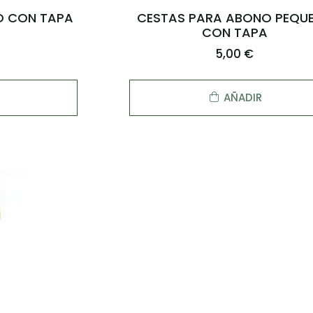
O CON TAPA
CESTAS PARA ABONO PEQU
S
CON TAPA
5,00 €
AÑADIR