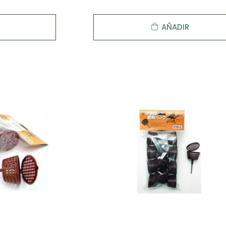
AÑADIR