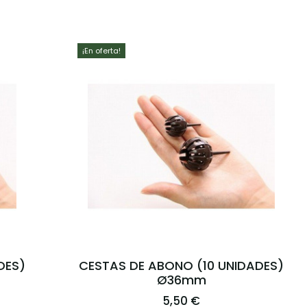
¡En oferta!
DES)
CESTAS DE ABONO (10 UNIDADES)
Ø36mm
5,50 €