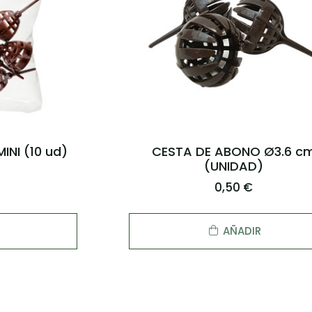
NI (10 ud)
CESTA DE ABONO Ø3.6 c
(UNIDAD)
0,50 €
AÑADIR