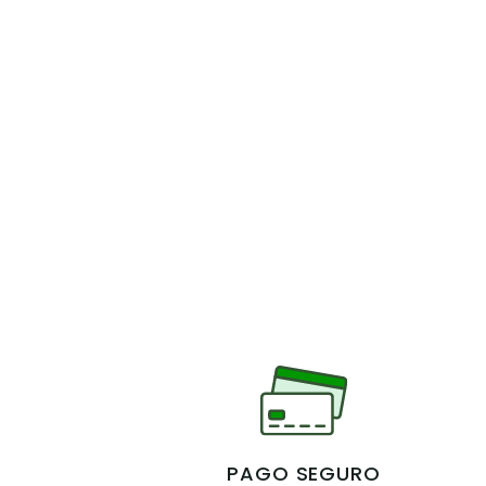
PAGO SEGURO