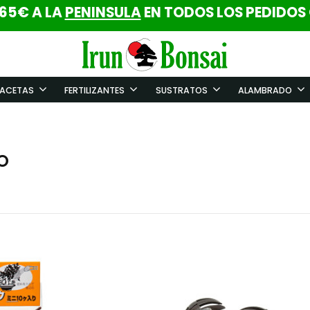
 65€ A LA
PENINSULA
EN TODOS LOS PEDIDOS
ACETAS
FERTILIZANTES
SUSTRATOS
ALAMBRADO
O