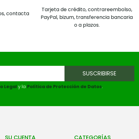
Tarjeta de crédito, contrareembolso,
s, contacta
PayPal, bizum, transferencia bancaria
o a plazos.
o Legal
y la
Política de Protección de Datos
.
SU CUENTA
CATEGORÍAS