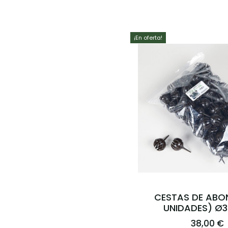
¡En oferta!
CESTAS DE ABO
UNIDADES) Ø
38,00 €