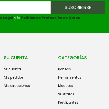
o Legal
y la
Política de Protección de Datos
.
SU CUENTA
CATEGORÍAS
mi cuenta
bonsais
mis pedidos
herramientas
mis direcciones
macetas
sustratos
fertilizantes