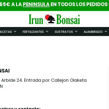
 65€ A LA
PENINSULA
EN TODOS LOS PEDIDOS
ACETAS
FERTILIZANTES
SUSTRATOS
ALAMBRADO
NSAI
 Arbide 24. Entrada por Callejon Olaketa
UN
sotros y contacto