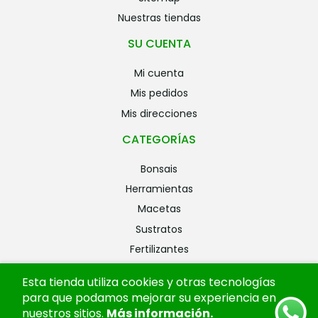
nuestras tiendas
SU CUENTA
mi cuenta
mis pedidos
mis direcciones
CATEGORÍAS
bonsais
herramientas
macetas
sustratos
fertilizantes
riego
Esta tienda utiliza cookies y otras tecnologías
alambres
para que podamos mejorar su experiencia en
ofertas
nuestros sitios.
Más información
.