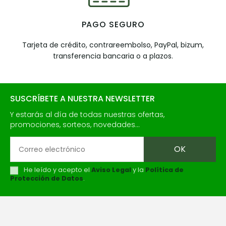
PAGO SEGURO
Tarjeta de crédito, contrareembolso, PayPal, bizum,
transferencia bancaria o a plazos.
SUSCRÍBETE A NUESTRA NEWSLETTER
Y estarás al día de todas nuestras ofertas,
promociones, sorteos, novedades...
He leído y acepto el
Aviso Legal
y la
Política de
Protección de Datos
.