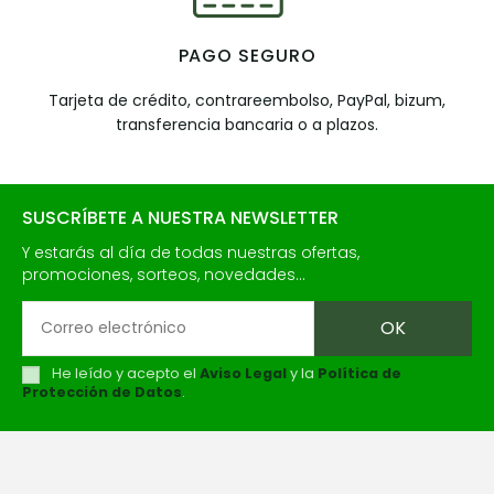
PAGO SEGURO
Tarjeta de crédito, contrareembolso, PayPal, bizum,
transferencia bancaria o a plazos.
SUSCRÍBETE A NUESTRA NEWSLETTER
Y estarás al día de todas nuestras ofertas,
promociones, sorteos, novedades...
He leído y acepto el
Aviso Legal
y la
Política de
Protección de Datos
.