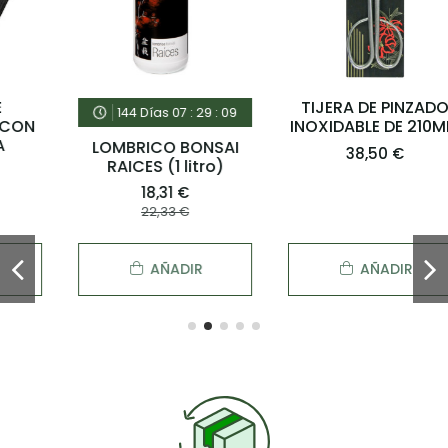
TIJERA DE PINZADO
144
Días
07
:
29
:
08
INOXIDABLE DE 210MM
LOMBRICO BONSAI
38,50 €
RAICES (1 litro)
18,31 €
22,33 €
AÑADIR
AÑADIR