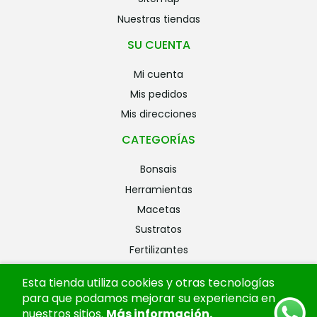
nuestras tiendas
SU CUENTA
mi cuenta
mis pedidos
mis direcciones
CATEGORÍAS
bonsais
herramientas
macetas
sustratos
fertilizantes
riego
Esta tienda utiliza cookies y otras tecnologías
alambres
para que podamos mejorar su experiencia en
ofertas
nuestros sitios.
Más información
.