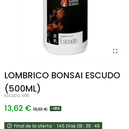
LOMBRICO BONSAI ESCUDO
(500ML)
ESCUDO 500
13,62 €
16,61 €
-18%
Final de la oferta
145
Días
09
:
39
:
48