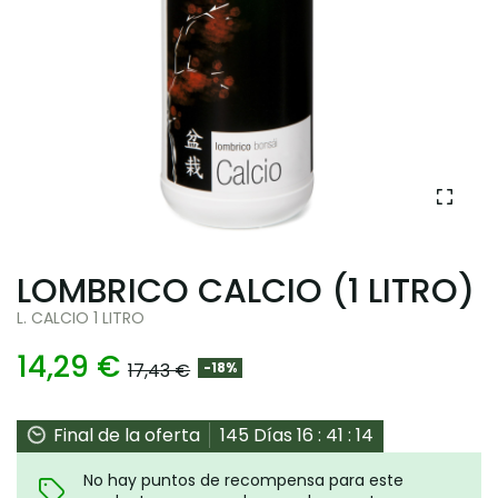
LOMBRICO CALCIO (1 LITRO)
L. CALCIO 1 LITRO
14,29 €
17,43 €
-18%
Final de la oferta
145
Días
16
:
41
:
13
No hay puntos de recompensa para este