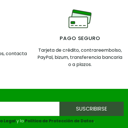
PAGO SEGURO
Tarjeta de crédito, contrareembolso,
s, contacta
PayPal, bizum, transferencia bancaria
o a plazos.
o Legal
y la
Política de Protección de Datos
.