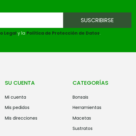
o Legal
y la
Política de Protección de Datos
.
SU CUENTA
CATEGORÍAS
mi cuenta
bonsais
mis pedidos
herramientas
mis direcciones
macetas
sustratos