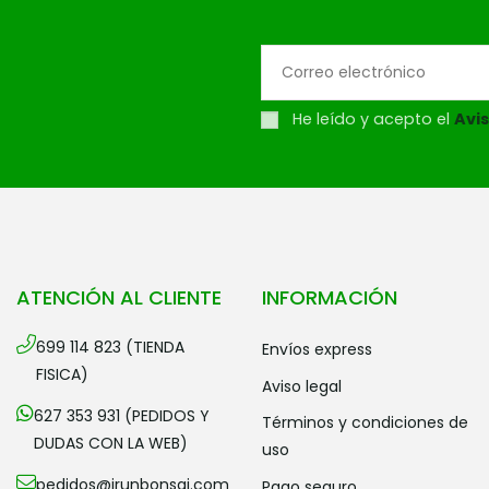
He leído y acepto el
Avis
ATENCIÓN AL CLIENTE
INFORMACIÓN
699 114 823 (TIENDA
envíos express
FISICA)
aviso legal
627 353 931 (PEDIDOS Y
términos y condiciones de
DUDAS CON LA WEB)
uso
pedidos@irunbonsai.com
pago seguro