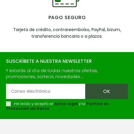
PAGO SEGURO
Tarjeta de crédito, contrareembolso, PayPal, bizum,
transferencia bancaria o a plazos.
SUSCRÍBETE A NUESTRA NEWSLETTER
Y estarás al día de todas nuestras ofertas,
promociones, sorteos, novedades...
He leído y acepto el
Aviso Legal
y la
Política de
Protección de Datos
.