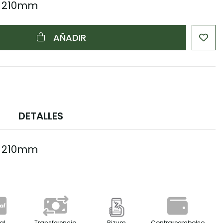
e 210mm
AÑADIR
DETALLES
e 210mm
al
Transferencia
Bizum
Contrareembolso