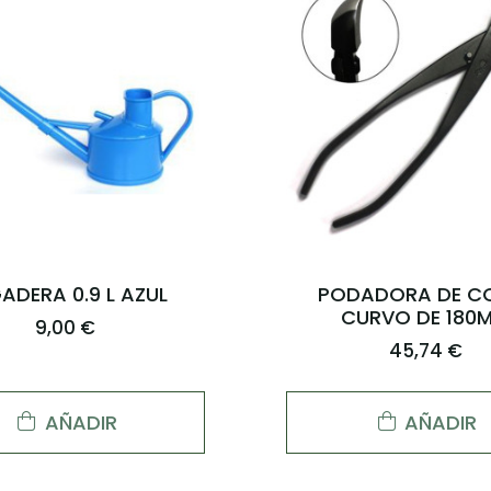
UNA GRANO MEDIO 16
PODADORA DE C
LITROS
RECTO DE 170
24,00 €
48,00 €
AÑADIR
AÑADIR