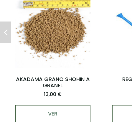
CESTAS PARA ABONO CON
KIRYUZ
TAPA GRANDES (10 ud)
5,00 €
AÑADIR