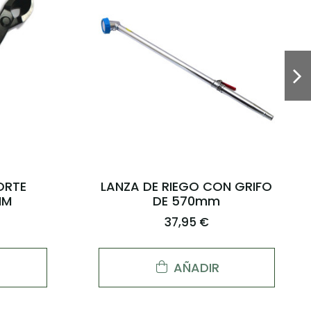
ORTE
500g DE KANUMA GRANO
MM
MEDIO
2,00 €
AÑADIR