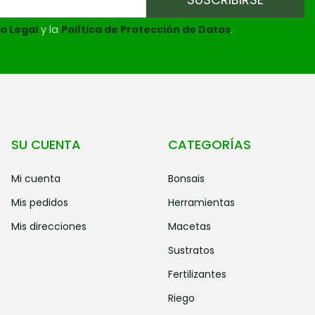
o Legal
y la
Política de Protección de Datos
.
SU CUENTA
CATEGORÍAS
mi cuenta
bonsais
mis pedidos
herramientas
mis direcciones
macetas
sustratos
fertilizantes
riego