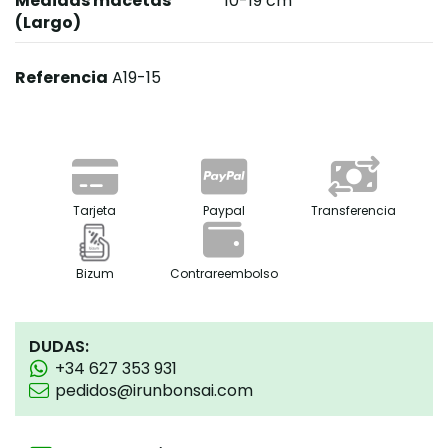
Medidas macetas
10-19 cm
(Largo)
Referencia
A19-15
Tarjeta
Paypal
Transferencia
Bizum
Contrareembolso
DUDAS:
+34 627 353 931
pedidos@irunbonsai.com