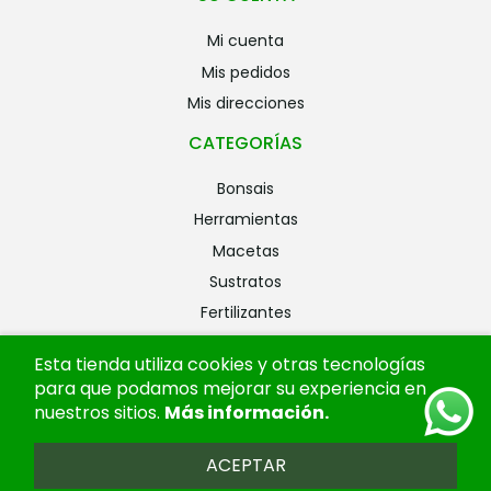
mi cuenta
mis pedidos
mis direcciones
CATEGORÍAS
bonsais
herramientas
macetas
sustratos
fertilizantes
riego
Esta tienda utiliza cookies y otras tecnologías
alambres
para que podamos mejorar su experiencia en
ofertas
nuestros sitios.
Más información
.
ACEPTAR