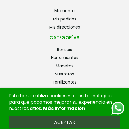
mi cuenta
mis pedidos
mis direcciones
CATEGORÍAS
bonsais
herramientas
macetas
sustratos
fertilizantes
riego
Esta tienda utiliza cookies y otras tecnologías
alambres
para que podamos mejorar su experiencia en
ofertas
nuestros sitios.
Más información
.
ACEPTAR