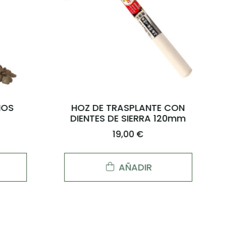
litros
5KG DE POMICE GRANO
MEDIO
6,50 €
AÑADIR