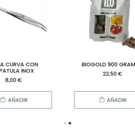
DE PLASTICO Ø30CM
KETO JAPONES (1,2 
PARA BONSAI
(800g))
7,95 €
8,00 €
AÑADIR
AÑADIR