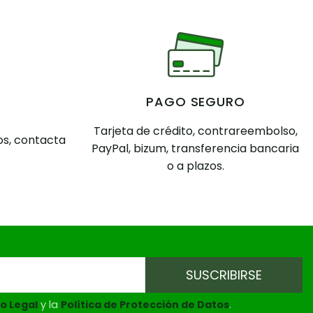
PAGO SEGURO
Tarjeta de crédito, contrareembolso,
s, contacta
PayPal, bizum, transferencia bancaria
o a plazos.
o Legal
y la
Política de Protección de Datos
.