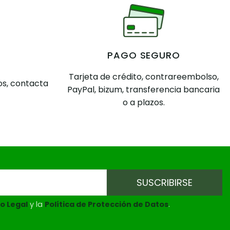
PAGO SEGURO
Tarjeta de crédito, contrareembolso,
s, contacta
PayPal, bizum, transferencia bancaria
o a plazos.
o Legal
y la
Política de Protección de Datos
.