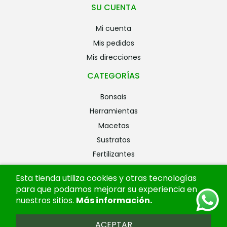
SU CUENTA
mi cuenta
mis pedidos
mis direcciones
CATEGORÍAS
bonsais
herramientas
macetas
sustratos
fertilizantes
riego
Esta tienda utiliza cookies y otras tecnologías
alambres
para que podamos mejorar su experiencia en
ofertas
nuestros sitios.
Más información
.
ACEPTAR