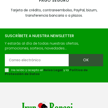
PAGO SEGURO
Tarjeta de crédito, contrareembolso, PayPal, bizum,
transferencia bancaria o a plazos.
SUSCRÍBETE A NUESTRA NEWSLETTER
Y estarás al día de todas nuestras ofertas,
promociones, sorteos, novedades...
He leído y acepto el
Aviso Legal
y la
Política de
Protección de Datos
.