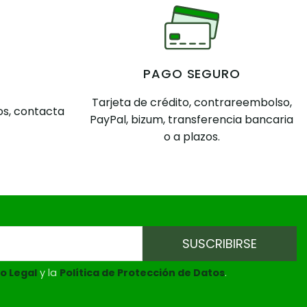
PAGO SEGURO
Tarjeta de crédito, contrareembolso,
s, contacta
PayPal, bizum, transferencia bancaria
o a plazos.
o Legal
y la
Política de Protección de Datos
.