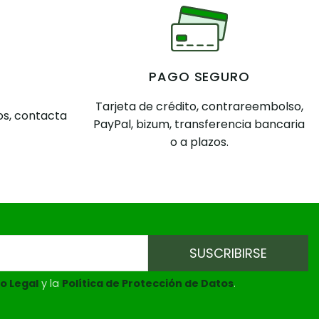
PAGO SEGURO
Tarjeta de crédito, contrareembolso,
s, contacta
PayPal, bizum, transferencia bancaria
o a plazos.
o Legal
y la
Política de Protección de Datos
.