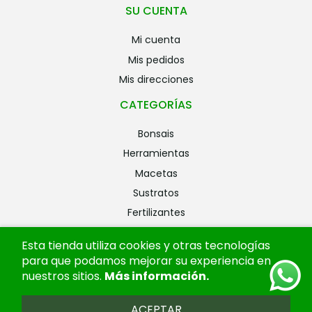
SU CUENTA
mi cuenta
mis pedidos
mis direcciones
CATEGORÍAS
bonsais
herramientas
macetas
sustratos
fertilizantes
riego
Esta tienda utiliza cookies y otras tecnologías
alambres
para que podamos mejorar su experiencia en
ofertas
nuestros sitios.
Más información
.
ACEPTAR