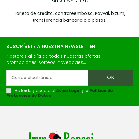
PAGO SEGURO
Tarjeta de crédito, contrareembolso, PayPal, bizum,
transferencia bancaria o a plazos.
SUSCRÍBETE A NUESTRA NEWSLETTER
Y estarás al día de todas nuestras ofertas,
promociones, sorteos, novedades...
He leído y acepto el
Aviso Legal
y la
Política de
Protección de Datos
.