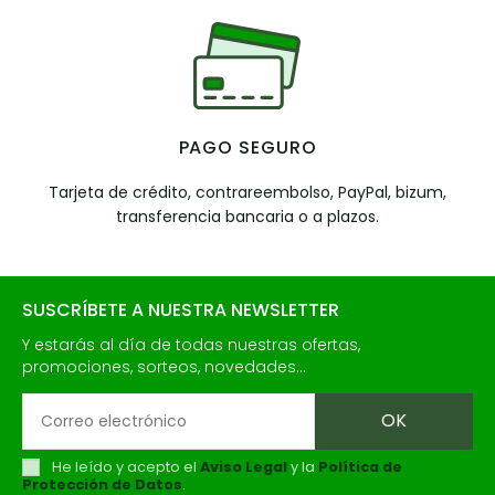
PAGO SEGURO
Tarjeta de crédito, contrareembolso, PayPal, bizum,
transferencia bancaria o a plazos.
SUSCRÍBETE A NUESTRA NEWSLETTER
Y estarás al día de todas nuestras ofertas,
promociones, sorteos, novedades...
He leído y acepto el
Aviso Legal
y la
Política de
Protección de Datos
.