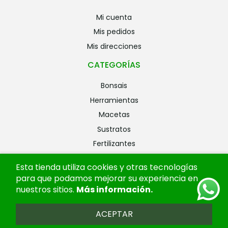
mi cuenta
mis pedidos
mis direcciones
CATEGORÍAS
bonsais
herramientas
macetas
sustratos
fertilizantes
riego
Esta tienda utiliza cookies y otras tecnologías
alambres
para que podamos mejorar su experiencia en
ofertas
nuestros sitios.
Más información
.
ACEPTAR