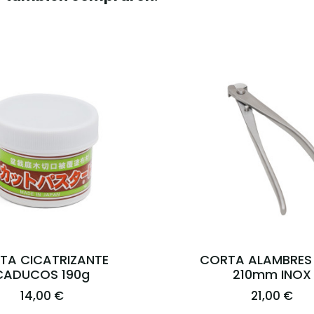
PONJA LIMPIADORA
ACEITE CAMELIA 
SABITOUL
SPRAY
12,00 €
19,95 €