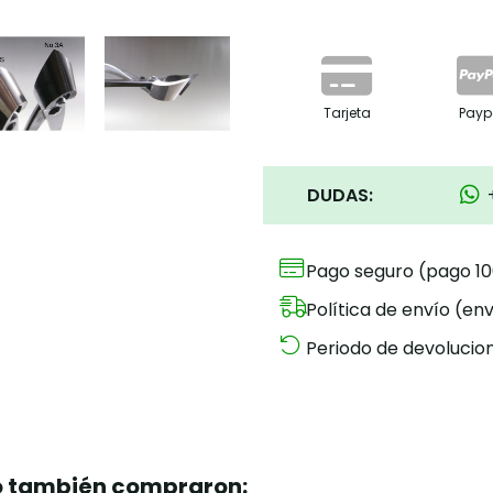
Tarjeta
Payp
DUDAS:
Pago seguro (pago 1
Política de envío (env
Periodo de devolucion
to también compraron: