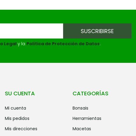
o Legal
y la
Política de Protección de Datos
.
SU CUENTA
CATEGORÍAS
mi cuenta
bonsais
mis pedidos
herramientas
mis direcciones
macetas