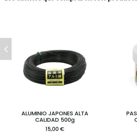
TIJERA DE PODA MEDIA
ES
200MM KANESHIN (36B)
53,95 €