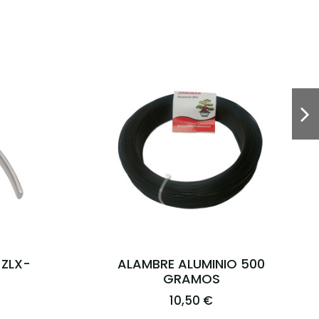
245ml
VACIADORA 210mm
KANESHIN (11)
67,75 €