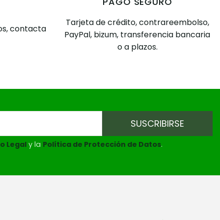
PAGO SEGURO
Tarjeta de crédito, contrareembolso,
s, contacta
PayPal, bizum, transferencia bancaria
o a plazos.
o Legal
y la
Política de Protección de Datos
.