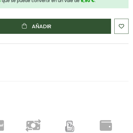
s
que se puede convertir en un vale de
6,90 €
.
AÑADIR