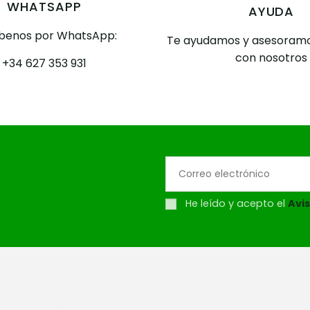
WHATSAPP
AYUDA
íbenos por WhatsApp:
Te ayudamos y asesoramo
con nosotros
+34 627 353 931
He leído y acepto el
Avis