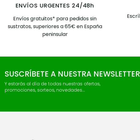
ENVÍOS URGENTES 24/48h
Escr
Envíos gratuitos* para pedidos sin
sustratos, superiores a 65€ en España
peninsular
SUSCRÍBETE A NUESTRA NEWSLETTER
Y estarás al día de todas nuestras ofertas,
promociones, sorteos, novedades...