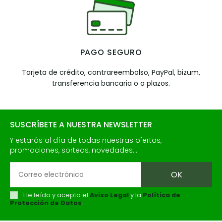
PAGO SEGURO
Tarjeta de crédito, contrareembolso, PayPal, bizum,
transferencia bancaria o a plazos.
SUSCRÍBETE A NUESTRA NEWSLETTER
Y estarás al día de todas nuestras ofertas,
promociones, sorteos, novedades...
He leído y acepto el
Aviso Legal
y la
Política de
Protección de Datos
.