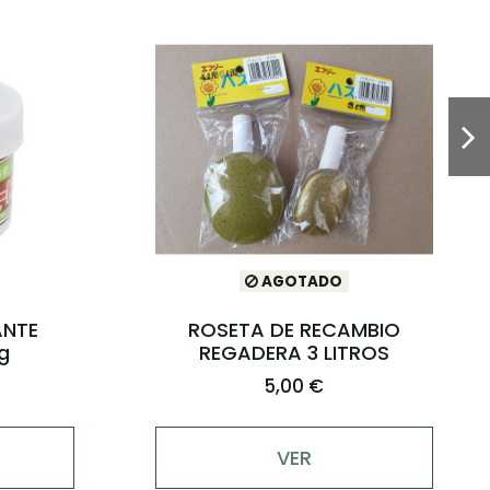
A
PODADORA DE CORTE
S
RECTO DE 203MM
47,81 €
AÑADIR