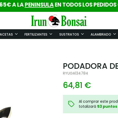
 65€ A LA
PENINSULA
EN TODOS LOS PEDIDOS
ACETAS
FERTILIZANTES
SUSTRATOS
ALAMBRADO
PODADORA DE
RYUGA134784
64,81 €
Al comprar este pro
totalizará
53
puntos