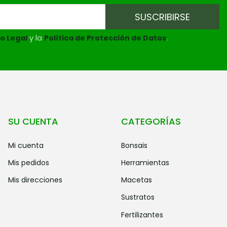
o Legal
y la
Política de Protección de Datos
.
SU CUENTA
CATEGORÍAS
mi cuenta
bonsais
mis pedidos
herramientas
mis direcciones
macetas
sustratos
fertilizantes