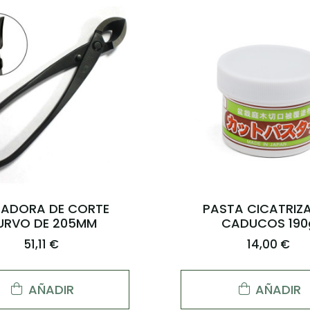
AGOTADO
SIERRA
MANTA PORT
HERRAMIENTA
14,30 €
22,50 €
AÑADIR
VER