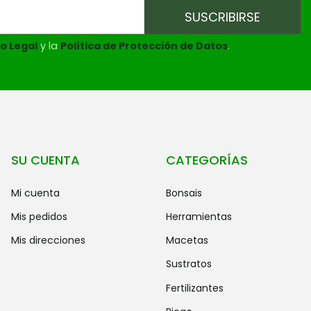
o Legal
y la
Política de Protección de Datos
.
SU CUENTA
CATEGORÍAS
mi cuenta
bonsais
mis pedidos
herramientas
mis direcciones
macetas
sustratos
fertilizantes