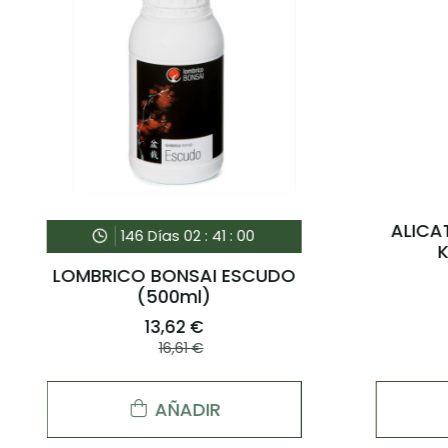
OLD VITAL 2000 ml
MICOPLUS
69,95 €
12,30 €
AÑADIR
AÑADIR