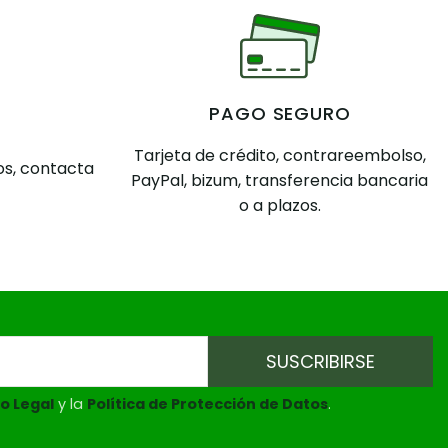
PAGO SEGURO
Tarjeta de crédito, contrareembolso,
s, contacta
PayPal, bizum, transferencia bancaria
o a plazos.
o Legal
y la
Política de Protección de Datos
.