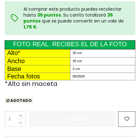
Al comprar este producto puedes recolectar
hasta
35
puntos
. Su carrito totalizará
35
puntos
que se puede convertir en un vale de
1,75 €
.
FOTO REAL. RECIBES EL DE LA FOTO
Alto*
30 cm
Ancho
35 cm
Base
2 cm
Fecha fotos
06/2026
*Alto sin maceta
AGOTADO
AÑADIR