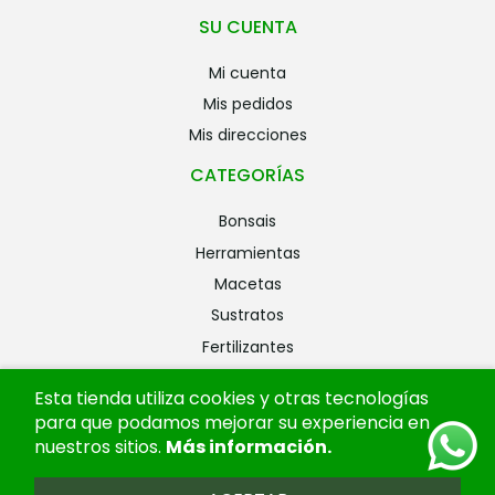
SU CUENTA
mi cuenta
mis pedidos
mis direcciones
CATEGORÍAS
bonsais
herramientas
macetas
sustratos
fertilizantes
riego
Esta tienda utiliza cookies y otras tecnologías
alambres
para que podamos mejorar su experiencia en
ofertas
nuestros sitios.
Más información
.