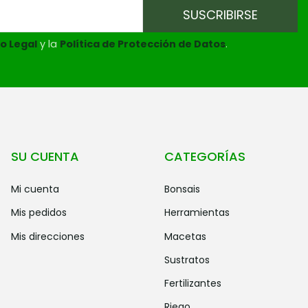
o Legal
y la
Política de Protección de Datos
.
SU CUENTA
CATEGORÍAS
mi cuenta
bonsais
mis pedidos
herramientas
mis direcciones
macetas
sustratos
fertilizantes
riego