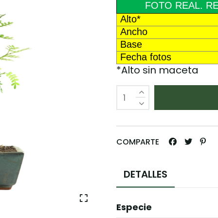
FOTO REAL. RE
Alto*
Ancho
Base
Fecha fotos
*Alto sin maceta
COMPARTE
DETALLES
Especie