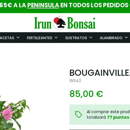
 65€ A LA
PENINSULA
EN TODOS LOS PEDIDOS
ACETAS
FERTILIZANTES
SUSTRATOS
ALAMBRADO
BOUGAINVILLE
16643
85,00 €
Al comprar este pro
totalizará
77
puntos