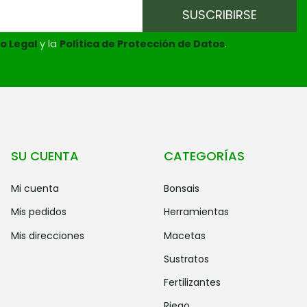
o Legal
y la
Política de Protección de Datos
.
SU CUENTA
CATEGORÍAS
mi cuenta
bonsais
mis pedidos
herramientas
mis direcciones
macetas
sustratos
fertilizantes
riego