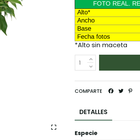
FOTO REAL. RE
Alto*
Ancho
Base
Fecha fotos
*Alto sin maceta
COMPARTE
DETALLES
Especie