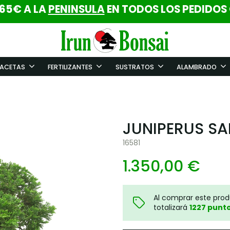
 65€ A LA
PENINSULA
EN TODOS LOS PEDIDOS
ACETAS
FERTILIZANTES
SUSTRATOS
ALAMBRADO
JUNIPERUS SA
16581
1.350,00 €
Al comprar este pro
totalizará
1227
punt