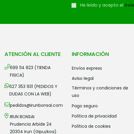
He leído y acepto el
Avis
ATENCIÓN AL CLIENTE
INFORMACIÓN
699 114 823 (TIENDA
envíos express
FISICA)
aviso legal
627 353 931 (PEDIDOS Y
términos y condiciones de
DUDAS CON LA WEB)
uso
pedidos@irunbonsai.com
pago seguro
política de privacidad
IRUN BONSAI
Prudencia Arbide 24
política de cookies
20304 Irun (Gipuzkoa)