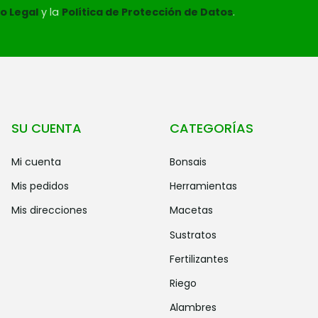
o Legal
y la
Política de Protección de Datos
.
SU CUENTA
CATEGORÍAS
mi cuenta
bonsais
mis pedidos
herramientas
mis direcciones
macetas
sustratos
fertilizantes
riego
alambres