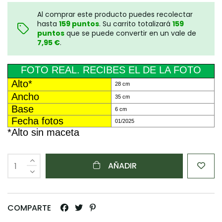
Al comprar este producto puedes recolectar
hasta
159
puntos
. Su carrito totalizará
159
puntos
que se puede convertir en un vale de
7,95 €
.
FOTO REAL. RECIBES EL DE LA FOTO
Alto*
28 cm
Ancho
35 cm
Base
6 cm
Fecha fotos
01/2025
*Alto sin maceta
AÑADIR
COMPARTE