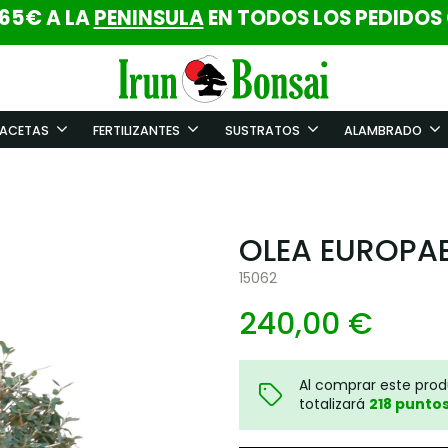
 65€ A LA
PENINSULA
EN TODOS LOS PEDIDOS
ACETAS
FERTILIZANTES
SUSTRATOS
ALAMBRADO
OLEA EUROPAE
15062
240,00 €
Al comprar este pro
totalizará
218
punto