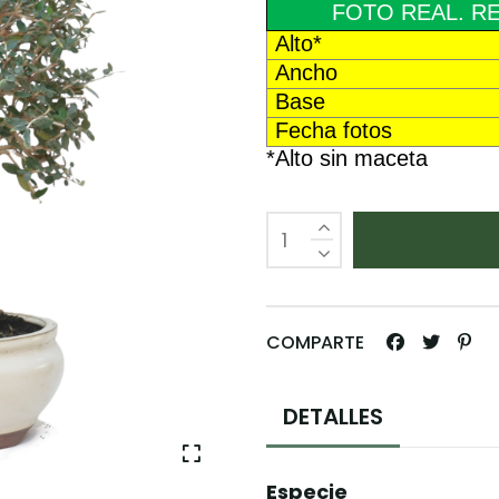
FOTO REAL. RE
Alto*
Ancho
Base
Fecha fotos
*Alto sin maceta
COMPARTE
DETALLES
Especie