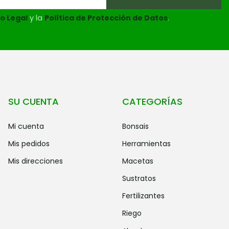
o Legal
y la
Política de Protección de Datos
.
SU CUENTA
CATEGORÍAS
mi cuenta
bonsais
mis pedidos
herramientas
mis direcciones
macetas
sustratos
fertilizantes
riego