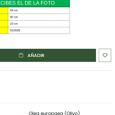
CIBES EL DE LA FOTO
44 cm
40 cm
10 cm
01/2025
AÑADIR
Olea europaea (Olivo)