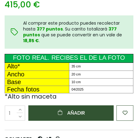
415,00 €
Al comprar este producto puedes recolectar
hasta
377
puntos
. Su carrito totalizará
377
puntos
que se puede convertir en un vale de
18,85 €
.
FOTO REAL. RECIBES EL DE LA FOTO
Alto*
35 cm
Ancho
20 cm
Base
10 cm
Fecha fotos
04/2025
*Alto sin maceta
AÑADIR