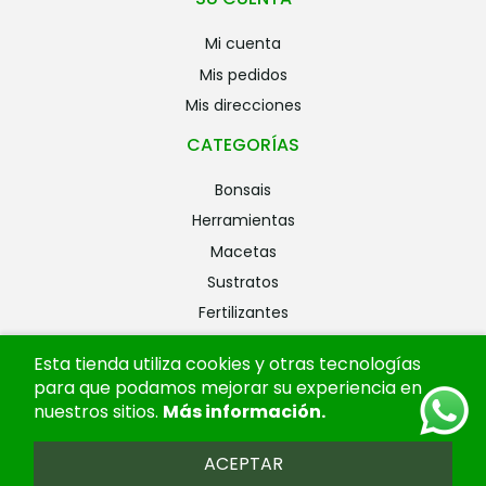
mi cuenta
mis pedidos
mis direcciones
CATEGORÍAS
bonsais
herramientas
macetas
sustratos
fertilizantes
riego
Esta tienda utiliza cookies y otras tecnologías
alambres
para que podamos mejorar su experiencia en
ofertas
nuestros sitios.
Más información
.
ACEPTAR