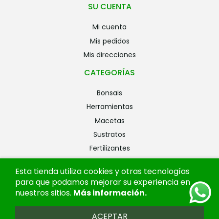
SU CUENTA
mi cuenta
mis pedidos
mis direcciones
CATEGORÍAS
bonsais
herramientas
macetas
sustratos
fertilizantes
riego
Esta tienda utiliza cookies y otras tecnologías
alambres
para que podamos mejorar su experiencia en
ofertas
nuestros sitios.
Más información
.
ACEPTAR