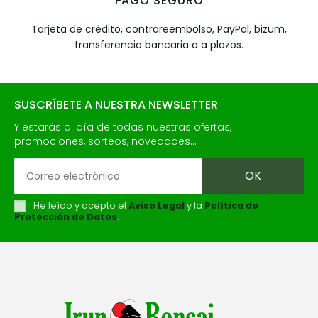
PAGO SEGURO
Tarjeta de crédito, contrareembolso, PayPal, bizum,
transferencia bancaria o a plazos.
SUSCRÍBETE A NUESTRA NEWSLETTER
Y estarás al día de todas nuestras ofertas,
promociones, sorteos, novedades...
He leído y acepto el
Aviso Legal
y la
Política de
Protección de Datos
.