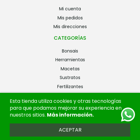
mi cuenta
mis pedidos
mis direcciones
CATEGORÍAS
bonsais
herramientas
macetas
sustratos
fertilizantes
riego
Esta tienda utiliza cookies y otras tecnologías
alambres
para que podamos mejorar su experiencia en
ofertas
nuestros sitios.
Más información
.
ACEPTAR