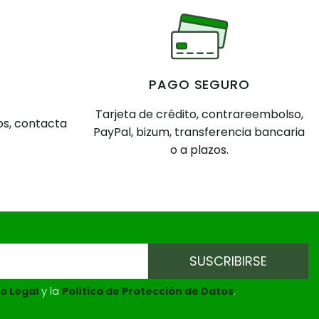
PAGO SEGURO
Tarjeta de crédito, contrareembolso,
s, contacta
PayPal, bizum, transferencia bancaria
o a plazos.
o Legal
y la
Política de Protección de Datos
.