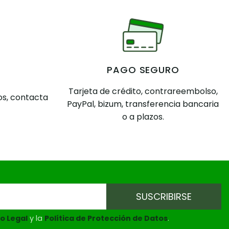
PAGO SEGURO
Tarjeta de crédito, contrareembolso,
s, contacta
PayPal, bizum, transferencia bancaria
o a plazos.
o Legal
y la
Política de Protección de Datos
.