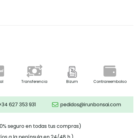
al
Transferencia
Bizum
Contrareembolso
+34 627 353 931
pedidos@irunbonsai.com
00% seguro en todas tus compras)
íos a la península en 24/48 h.)