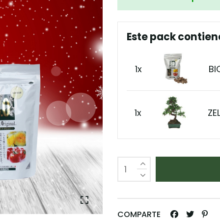
Este pack contien
1x
BI
1x
ZE
COMPARTE