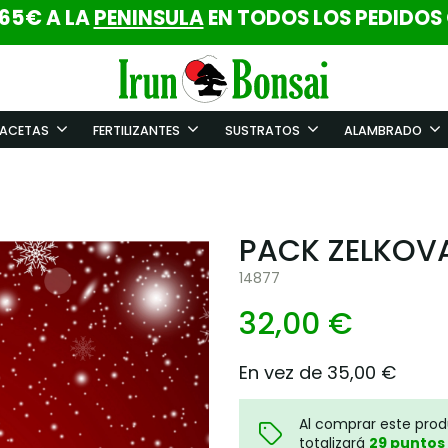
 65€ A LA
PENINSULA
EN TODOS LOS PEDIDOS
ACETAS
FERTILIZANTES
SUSTRATOS
ALAMBRADO
PACK ZELKOV
14877
32,00 €
En vez de 35,00 €
Al comprar este pro
totalizará
29
puntos