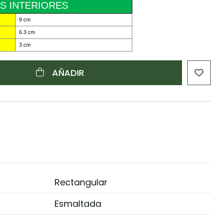
S INTERIORES
9 cm
6.3 cm
3 cm
AÑADIR
Rectangular
Esmaltada