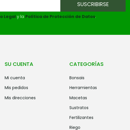
o Legal
y la
Política de Protección de Datos
.
SU CUENTA
CATEGORÍAS
mi cuenta
bonsais
mis pedidos
herramientas
mis direcciones
macetas
sustratos
fertilizantes
riego