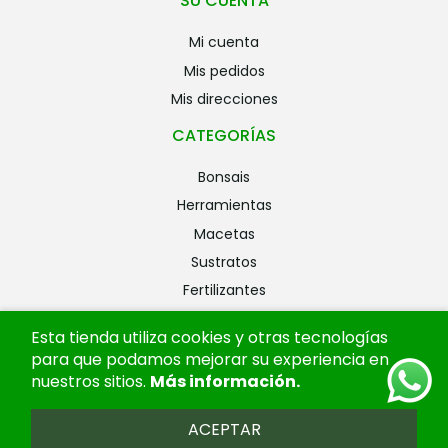
SU CUENTA
mi cuenta
mis pedidos
mis direcciones
CATEGORÍAS
bonsais
herramientas
macetas
sustratos
fertilizantes
riego
Esta tienda utiliza cookies y otras tecnologías
alambres
para que podamos mejorar su experiencia en
ofertas
nuestros sitios.
Más información
.
ACEPTAR