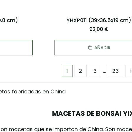
.8 cm)
YHXP011 (39x36.5x19 cm)
92,00 €
AÑADIR
1
2
3
…
23
tas fabricadas en China
MACETAS DE BONSAI YI
on macetas que se importan de China. Son macet