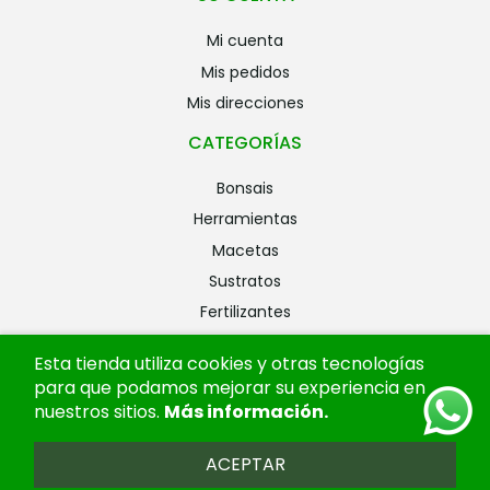
mi cuenta
mis pedidos
mis direcciones
CATEGORÍAS
bonsais
herramientas
macetas
sustratos
fertilizantes
riego
Esta tienda utiliza cookies y otras tecnologías
alambres
para que podamos mejorar su experiencia en
ofertas
nuestros sitios.
Más información
.
ACEPTAR