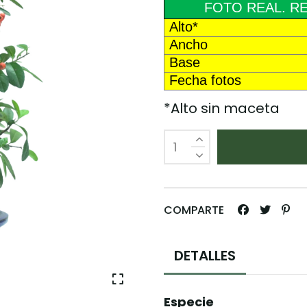
FOTO REAL. RE
Alto*
Ancho
Base
Fecha fotos
*Alto sin maceta
COMPARTE
DETALLES
Especie