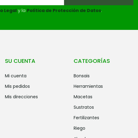
o Legal
y la
Política de Protección de Datos
.
SU CUENTA
CATEGORÍAS
mi cuenta
bonsais
mis pedidos
herramientas
mis direcciones
macetas
sustratos
fertilizantes
riego