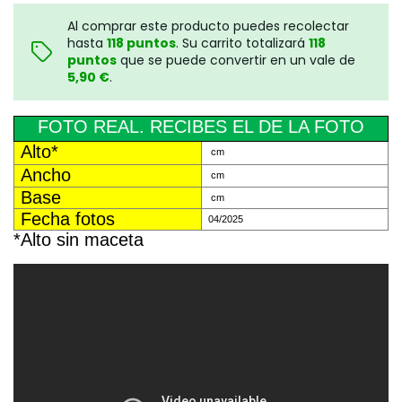
Al comprar este producto puedes recolectar
hasta
118
puntos
. Su carrito totalizará
118
puntos
que se puede convertir en un vale de
5,90 €
.
FOTO REAL. RECIBES EL DE LA FOTO
Alto*
cm
Ancho
cm
Base
cm
Fecha fotos
04/2025
*Alto sin maceta