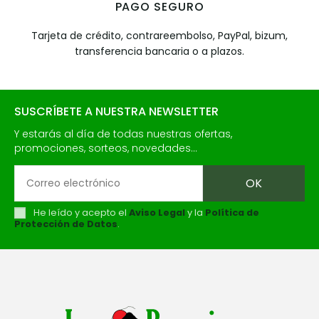
PAGO SEGURO
Tarjeta de crédito, contrareembolso, PayPal, bizum,
transferencia bancaria o a plazos.
SUSCRÍBETE A NUESTRA NEWSLETTER
Y estarás al día de todas nuestras ofertas,
promociones, sorteos, novedades...
He leído y acepto el
Aviso Legal
y la
Política de
Protección de Datos
.