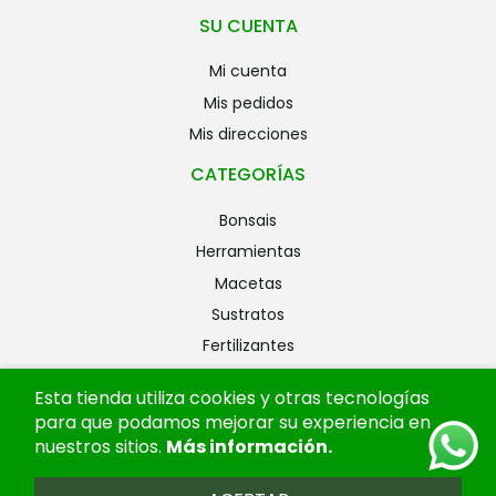
SU CUENTA
mi cuenta
mis pedidos
mis direcciones
CATEGORÍAS
bonsais
herramientas
macetas
sustratos
fertilizantes
riego
Esta tienda utiliza cookies y otras tecnologías
alambres
para que podamos mejorar su experiencia en
ofertas
nuestros sitios.
Más información
.