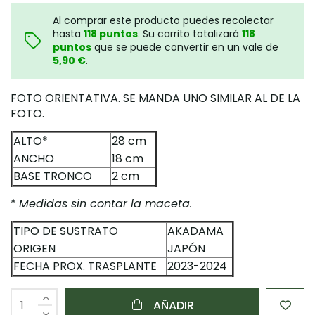
Al comprar este producto puedes recolectar
hasta
118
puntos
. Su carrito totalizará
118
puntos
que se puede convertir en un vale de
5,90 €
.
FOTO ORIENTATIVA. SE MANDA UNO SIMILAR AL DE LA
FOTO.
ALTO*
28 cm
ANCHO
18 cm
BASE TRONCO
2 cm
*
Medidas sin contar la maceta.
TIPO DE SUSTRATO
AKADAMA
ORIGEN
JAPÓN
FECHA PROX. TRASPLANTE
2023-2024
AÑADIR