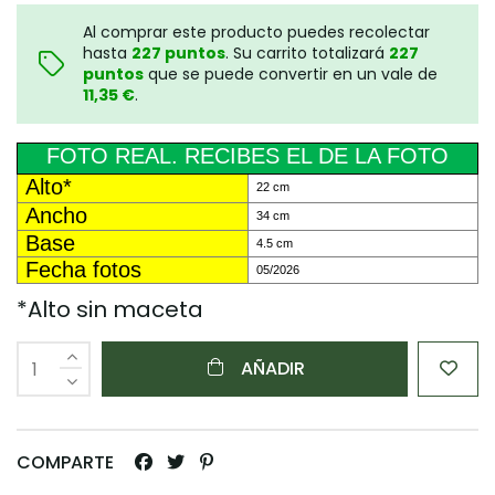
Al comprar este producto puedes recolectar
hasta
227
puntos
. Su carrito totalizará
227
puntos
que se puede convertir en un vale de
11,35 €
.
FOTO REAL. RECIBES EL DE LA FOTO
Alto*
22 cm
Ancho
34 cm
Base
4.5 cm
Fecha fotos
05/2026
*Alto sin maceta
AÑADIR
COMPARTE